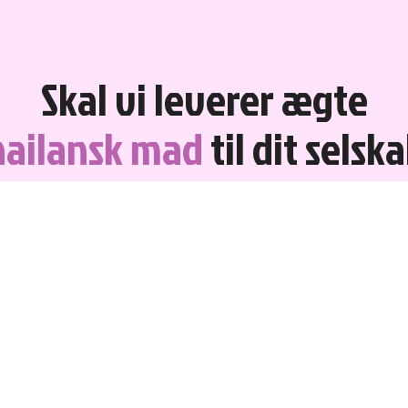
Skal vi leverer ægte
hailansk mad
til dit selsk
 holde et større selskab og ønsker at servere autentisk thaimad, anbefal
vores selskabsmenuer. Det nemt at servere som buffet og prisvenlige.
Læs mere
Læs mere