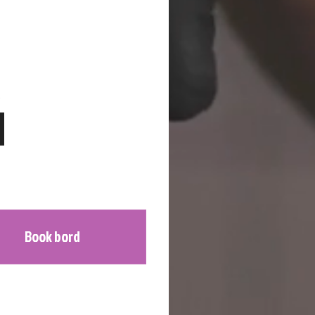
k
d
Book bord